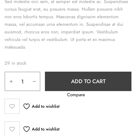
Sed molestie orci sem, at semper est molestie ac. Suspendisse
cursus feugiat erat, eu posuere massa. Nullam posuere nibh
non eros lobortis tempus. Maecenas dignissim elementum
massa, vel accumsan urna elementum in. Suspendisse at dui
euismod, rhoncus eros non, imperdiet ipsum. Vestibulum
vehicula vel turpis et vestibulum. Ut porta et ex maximus
malesuada.
29 in stock
Brown
ADD TO CART
Sugar
Vape
Compare
Coo
quantity
Add to wishlist
Add to wishlist